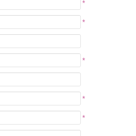
*
*
*
*
*